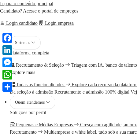
Ir para o conteúdo principal
Candidato?
Acesse o portal de empregos
Login candidato
Login empresa
Sistemas
Facebook
Plataforma completa
LinkedIn
Recrutamento & Seleção
Triagem com IA, banco de talento
Messenger
Explore mais
WhatsApp
Todas as funcionalidades
Explore cada recurso da platafor
Da seleção à admissão
Recrutamento e admissão 100% digital
Vej
Share
Quem atendemos
Soluções por perfil
Pequenas e Médias Empresas
Cresça com agilidade, automa
Recrutamento
Multiempresa e white label, tudo sob a sua marc