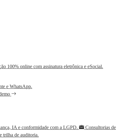
ão 100% online com assinatura eletrônica e eSocial.
ente e WhatsApp.
 demo
rnança, IA e conformidade com a LGPD.
Consultorias de
trilha de auditoria.