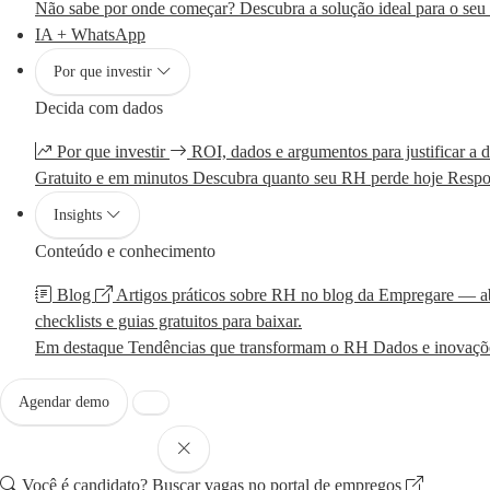
Não sabe por onde começar?
Descubra a solução ideal para o seu
IA + WhatsApp
Por que investir
Decida com dados
Por que investir
ROI, dados e argumentos para justificar a d
Gratuito e em minutos
Descubra quanto seu RH perde hoje
Respo
Insights
Conteúdo e conhecimento
Blog
Artigos práticos sobre RH no blog da Empregare — a
checklists e guias gratuitos para baixar.
Em destaque
Tendências que transformam o RH
Dados e inovaçõe
Agendar demo
Você é candidato?
Buscar vagas no portal de empregos