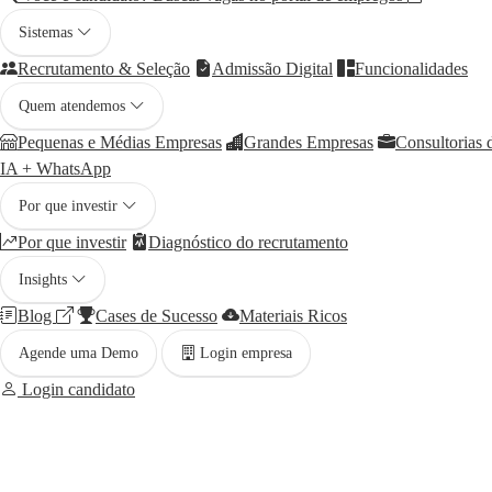
Sistemas
Recrutamento & Seleção
Admissão Digital
Funcionalidades
Quem atendemos
Pequenas e Médias Empresas
Grandes Empresas
Consultorias
IA + WhatsApp
Por que investir
Por que investir
Diagnóstico do recrutamento
Insights
Blog
Cases de Sucesso
Materiais Ricos
Agende uma Demo
Login empresa
Login candidato