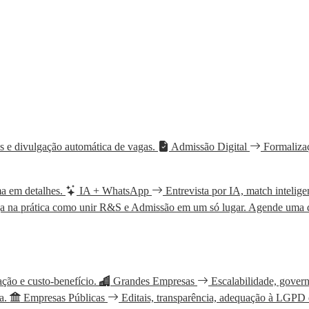
s e divulgação automática de vagas.
Admissão Digital
Formalizaç
ma em detalhes.
IA + WhatsApp
Entrevista por IA, match intelig
a na prática como unir R&S e Admissão em um só lugar.
Agende uma
ção e custo-benefício.
Grandes Empresas
Escalabilidade, gove
a.
Empresas Públicas
Editais, transparência, adequação à LGPD e 